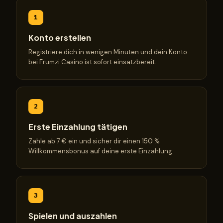
1
Konto erstellen
Registriere dich in wenigen Minuten und dein Konto
bei Frumzi Casino ist sofort einsatzbereit.
2
Erste Einzahlung tätigen
Zahle ab 7 € ein und sicher dir einen 150 %
Willkommensbonus auf deine erste Einzahlung.
3
Spielen und auszahlen