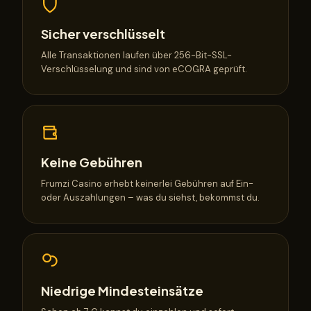
Sicher verschlüsselt
Alle Transaktionen laufen über 256-Bit-SSL-
Verschlüsselung und sind von eCOGRA geprüft.
Keine Gebühren
Frumzi Casino erhebt keinerlei Gebühren auf Ein-
oder Auszahlungen – was du siehst, bekommst du.
Niedrige Mindesteinsätze