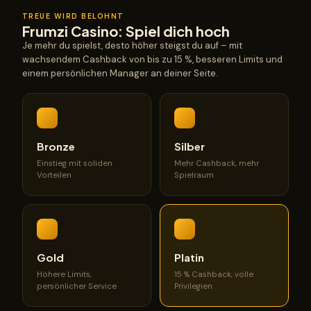
TREUE WIRD BELOHNT
Frumzi Casino: Spiel dich hoch
Je mehr du spielst, desto höher steigst du auf – mit
wachsendem Cashback von bis zu 15 %, besseren Limits und
einem persönlichen Manager an deiner Seite.
Bronze
Silber
Einstieg mit soliden
Mehr Cashback, mehr
Vorteilen
Spielraum
Gold
Platin
Höhere Limits,
15 % Cashback, volle
persönlicher Service
Privilegien