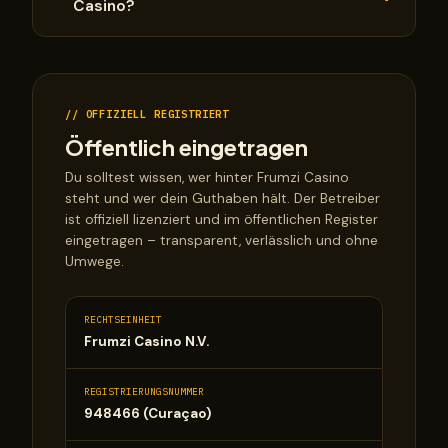
Casino?
OFFIZIELL REGISTRIERT
Öffentlich eingetragen
Du solltest wissen, wer hinter Frumzi Casino
steht und wer dein Guthaben hält. Der Betreiber
ist offiziell lizenziert und im öffentlichen Register
eingetragen – transparent, verlässlich und ohne
Umwege.
RECHTSEINHEIT
Frumzi Casino N.V.
REGISTRIERUNGSNUMMER
948466 (Curaçao)