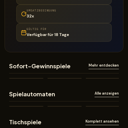
UMSATZBEDINGUNG
32x
GÜLTIG FÜR
Verfügbar für 18 Tage
Sofort-Gewinnspiele
Mehr entdecken
Gold Factory
Juicy Fruits
Fishin For Gold
HOT
Spielautomaten
Alle anzeigen
Wild Beach
Party
Diamond Strike
Jammin Jars
HOT
Temple Tumble
Tischspiele
Komplett ansehen
Megaways
Fruit Cocktail
Joker 27