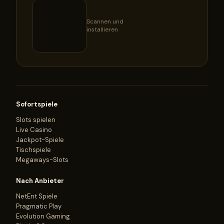
Scannen und
installieren
Sofortspiele
Slots spielen
Live Casino
Jackpot-Spiele
Tischspiele
Megaways-Slots
Nach Anbieter
NetEnt Spiele
Pragmatic Play
Evolution Gaming