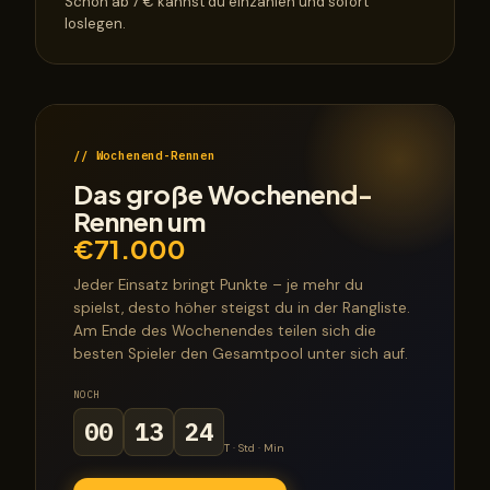
Schon ab 7 € kannst du einzahlen und sofort
loslegen.
Wochenend-Rennen
Das große Wochenend-
Rennen um
€71.000
Jeder Einsatz bringt Punkte – je mehr du
spielst, desto höher steigst du in der Rangliste.
Am Ende des Wochenendes teilen sich die
besten Spieler den Gesamtpool unter sich auf.
NOCH
00
13
24
T · Std · Min