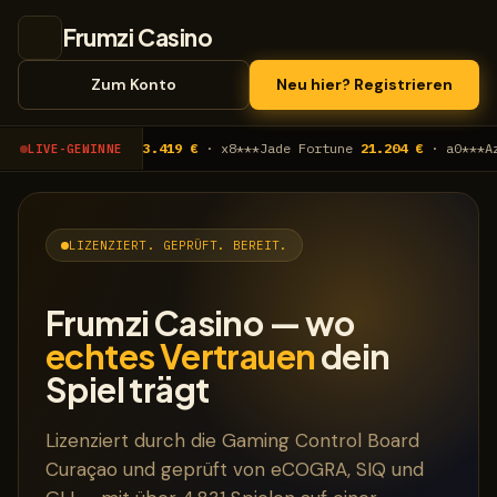
Frumzi Casino
Zum Konto
Neu hier? Registrieren
***
Mines
33.419 €
· x8***
Jade Fortune
21.204 €
· a0***
Aztec Gol
LIVE-GEWINNE
LIZENZIERT. GEPRÜFT. BEREIT.
Frumzi Casino — wo
echtes Vertrauen
dein
Spiel trägt
Lizenziert durch die Gaming Control Board
Curaçao und geprüft von eCOGRA, SIQ und