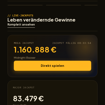
97,3% RTP
97,3% RTP
99,0% RTP
LIVE-JACKPOTS
Leben verändernde Gewinne
Komplett ansehen
MEGA JACKPOT
JACKPOT FÄLLIG 08:33:54
1.160.888 €
Midnight Bazaar
Direkt spielen
MAJOR JACKPOT
83.479 €