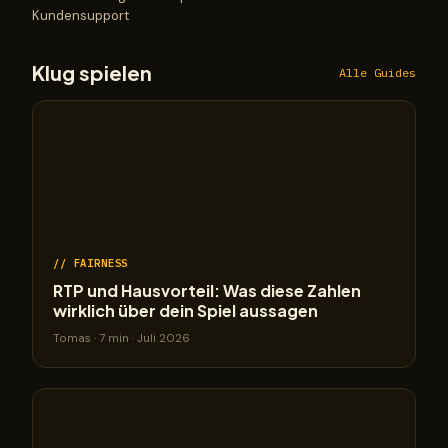
Kundensupport
Klug spielen
Alle Guides
FAIRNESS
RTP und Hausvorteil: Was diese Zahlen
wirklich über dein Spiel aussagen
Tomas · 7 min · Juli 2026