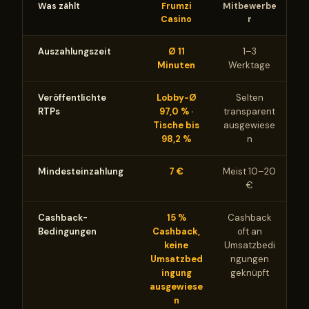
Was zählt
Frumzi
Mitbewerbe
Casino
r
Auszahlungszeit
Ø 11
1–3
Minuten
Werktage
Veröffentlichte
Lobby-Ø
Selten
RTPs
97,0 % ·
transparent
Tische bis
ausgewiese
98,2 %
n
Mindesteinzahlung
7 €
Meist 10–20
€
Cashback-
15 %
Cashback
Bedingungen
Cashback,
oft an
keine
Umsatzbedi
Umsatzbed
ngungen
ingung
geknüpft
ausgewiese
n