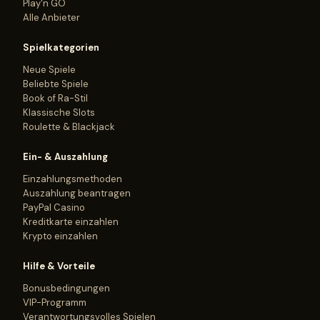
Play'n GO
Alle Anbieter
Spielkategorien
Neue Spiele
Beliebte Spiele
Book of Ra-Stil
Klassische Slots
Roulette & Blackjack
Ein- & Auszahlung
Einzahlungsmethoden
Auszahlung beantragen
PayPal Casino
Kreditkarte einzahlen
Krypto einzahlen
Hilfe & Vorteile
Bonusbedingungen
VIP-Programm
Verantwortungsvolles Spielen