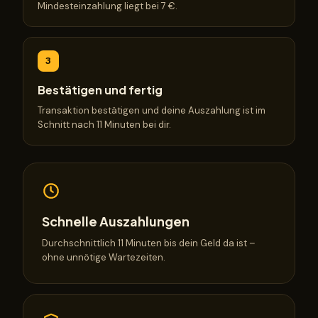
Mindesteinzahlung liegt bei 7 €.
3
Bestätigen und fertig
Transaktion bestätigen und deine Auszahlung ist im
Schnitt nach 11 Minuten bei dir.
Schnelle Auszahlungen
Durchschnittlich 11 Minuten bis dein Geld da ist –
ohne unnötige Wartezeiten.