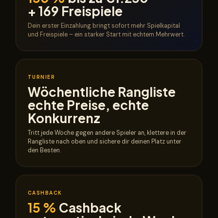
+ 169 Freispiele
Dein erster Einzahlung bringt sofort mehr Spielkapital
und Freispiele – ein starker Start mit echtem Mehrwert.
TURNIER
Wöchentliche Rangliste
echte Preise, echte
Konkurrenz
Tritt jede Woche gegen andere Spieler an, klettere in der
Rangliste nach oben und sichere dir deinen Platz unter
den Besten.
CASHBACK
15 %
Cashback